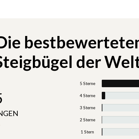
Die bestbewertete
Steigbügel der Wel
5 Sterne
5
4 Sterne
3 Sterne
UNGEN
2 Sterne
1 Stern