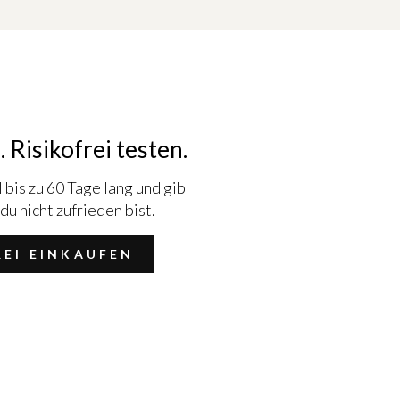
. Risikofrei testen.
 bis zu 60 Tage lang und gib
du nicht zufrieden bist.
REI EINKAUFEN