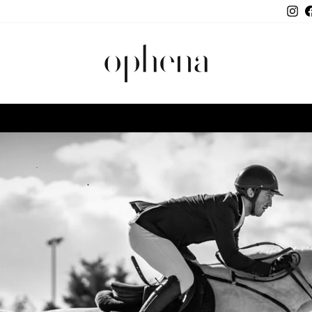
In
Ophena
WELTWEITE LIEFERUNG | CO2-NEUTRAL
Pause
Diashow