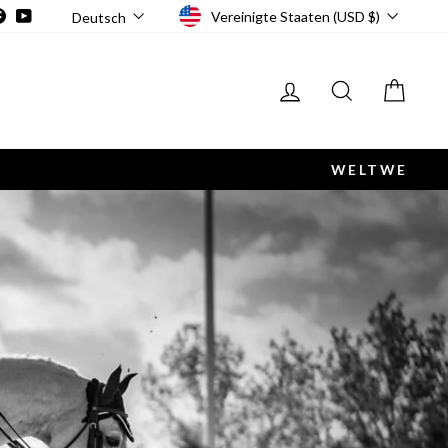
Währung
Sprache
stagram
Facebook
YouTube
Vereinigte Staaten (USD $)
Deutsch
Einloggen
Suche
Ware