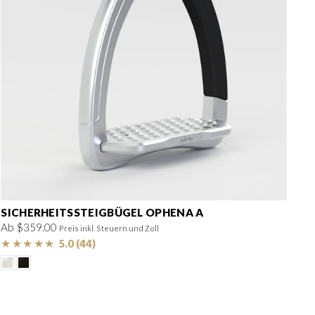
SICHERHEITSSTEIGBÜGEL OPHENA A
Ab $359.00
Preis inkl. Steuern und Zoll
★
★
★
★
★
5.0 (44)