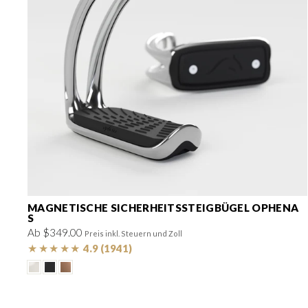
MAGNETISCHE SICHERHEITSSTEIGBÜGEL OPHENA
S
Ab $349.00
Preis inkl. Steuern und Zoll
★
★
★
★
★
4.9 (1941)