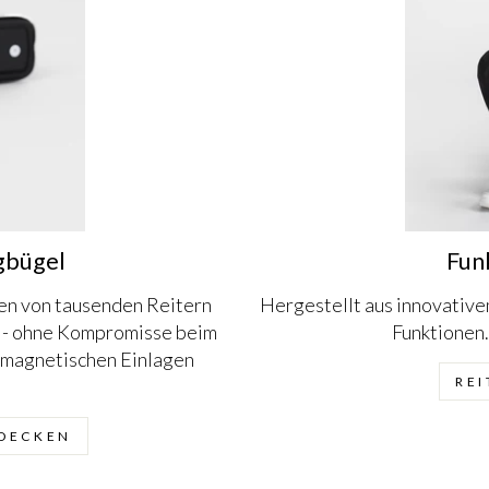
igbügel
Fun
en von tausenden Reitern
Hergestellt aus innovativ
en - ohne Kompromisse beim
Funktionen.
 magnetischen Einlagen
RE
TDECKEN