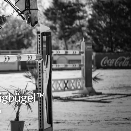
igbügel™
.