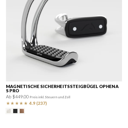
MAGNETISCHE SICHERHEITSSTEIGBÜGEL OPHENA
S PRO
Ab $449.00
Preis inkl. Steuern und Zoll
★
★
★
★
★
4.9 (237)